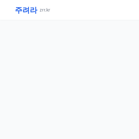
주려라
zrr.kr