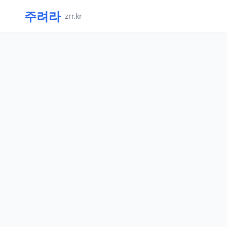
주려라
zrr.kr