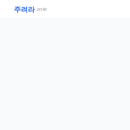
주려라
zrr.kr