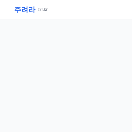
주려라
zrr.kr