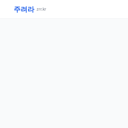
주려라
zrr.kr