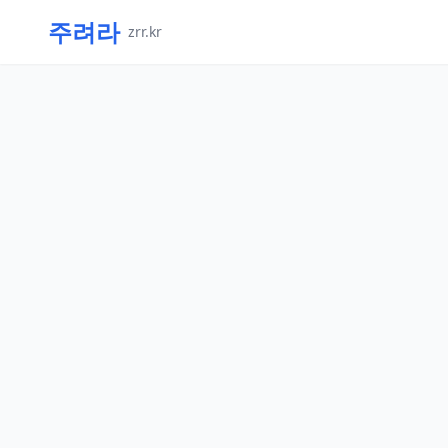
주려라
zrr.kr