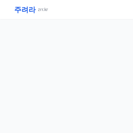
주려라
zrr.kr